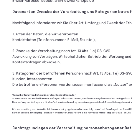
E-Mail-Adresse: sebastian@newworkshops.de
Datenarten, Zwecke der Verarbeitung und Kategorien betro
Nachfolgend informieren wir Sie über Art, Umfang und Zweck der E
1. Arten der Daten, die wir verarbeiten
Kontaktdaten (Telefonnummer, E-Mail, Fax etc.),
2. Zwecke der Verarbeitung nach Art. 13 Abs. 1 c) DS-GVO
Abwicklung von Verträgen, Wirtschaftlicher Betrieb der Werbung und
Kontaktanfragen abwickeln,
3. Kategorien der betroffenen Personen nach Art. 13 Abs. 1 e) DS-GV
Kunden, Interessenten
Die betroffenen Personen werden zusammenfassend als „Nutzer“ b
Verarbeitung von Daten über das Kontaktformular
Wenn Sie uns per Kontaktformular Anfragen zukommen lassen, werden Ihre Angaben aus dem Anfrageformul
Bearbeitung der Anfrage und für den Fall von Anschlussfragen bei uns gespeichert. Diese Daten geben wir n
Die Verarbeitung der in das Kontaktformular eingegebenen Daten erfolgt somit auf Grundlage Ihrer Einwilligun
können diese Einwilligung jederzeit widerrufen. Dazu reicht eine formlose Mitteilung per E-Mail an uns
Rechtsgrundlagen der Verarbeitung personenbezogener Da