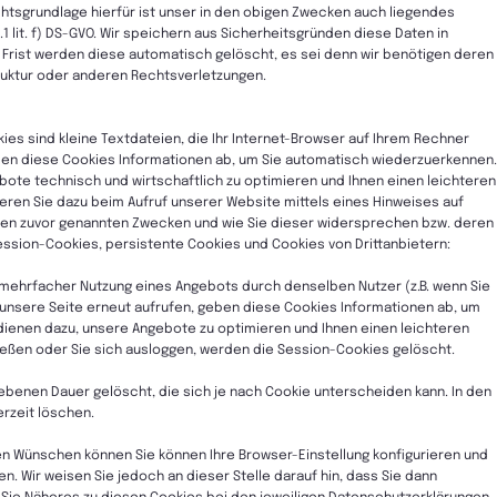
htsgrundlage hierfür ist unser in den obigen Zwecken auch liegendes
1 lit. f) DS-GVO. Wir speichern aus Sicherheitsgründen diese Daten in
r Frist werden diese automatisch gelöscht, es sei denn wir benötigen deren
ruktur oder anderen Rechtsverletzungen.
es sind kleine Textdateien, die Ihr Internet-Browser auf Ihrem Rechner
ben diese Cookies Informationen ab, um Sie automatisch wiederzuerkennen.
te technisch und wirtschaftlich zu optimieren und Ihnen einen leichteren
eren Sie dazu beim Aufruf unserer Website mittels eines Hinweises auf
den zuvor genannten Zwecken und wie Sie dieser widersprechen bzw. deren
ssion-Cookies, persistente Cookies und Cookies von Drittanbietern:
ehrfacher Nutzung eines Angebots durch denselben Nutzer (z.B. wenn Sie
e unsere Seite erneut aufrufen, geben diese Cookies Informationen ab, um
dienen dazu, unsere Angebote zu optimieren und Ihnen einen leichteren
ießen oder Sie sich ausloggen, werden die Session-Cookies gelöscht.
ebenen Dauer gelöscht, die sich je nach Cookie unterscheiden kann. In den
erzeit löschen.
en Wünschen können Sie können Ihre Browser-Einstellung konfigurieren und
n. Wir weisen Sie jedoch an dieser Stelle darauf hin, dass Sie dann