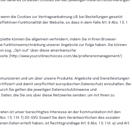
n Sie Näheres zu diesen Cookies bei den jeweiligen Datenschutzerklärungen
VO, wenn die Cookies zur Vertragsanbahnung z.B. bei Bestellungen gesetzt
ktiven Funktionalität der Website, so dass in dem Falle Art. 6 Abs. 1 S. 1
platte können Sie allgemein verhindern, indem Sie in Ihren Browser-
ine Funktionseinschränkung unserer Angebote zur Folge haben. Sie können
in sog. „Opt-out“ über diese amerikanische
ebsite (http://www.youronlinechoices.com/de/praferenzmanagement/)
kommunizieren und um über unsere Produkte, Angebote und Dienstleistungen
rtifiziert und damit verpflichtet europäischen Datenschutz einzuhalten. Bei
durch Sie gelten die jeweiligen Datenschutzhinweise und
 Daten, die Sie uns über diese Netzwerke senden, um mit Ihnen zu
aten ist unser berechtigtes Interesse an der Kommunikation mit den
. 1 S. 1 lit. f) DS-GVO. Soweit Sie dem Verantwortlichen des sozialen
n Daten erteilt haben, ist Rechtsgrundlage Art. 6 Abs. 1 S. 1 lit. a) und Art.