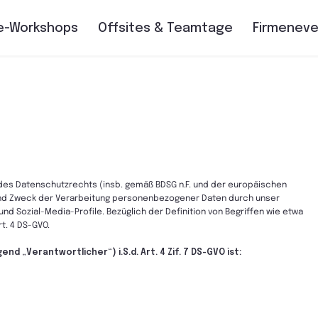
e-Workshops
Offsites & Teamtage
Firmenev
des Datenschutzrechts (insb. gemäß BDSG n.F. und der europäischen
und Zweck der Verarbeitung personenbezogener Daten durch unser
nd Sozial-Media-Profile. Bezüglich der Definition von Begriffen wie etwa
t. 4 DS-GVO.
„Verantwortlicher“) i.S.d. Art. 4 Zif. 7 DS-GVO ist: