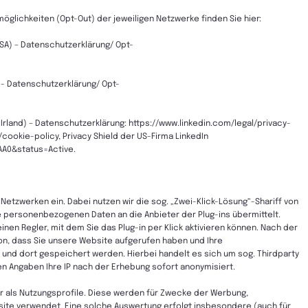
lichkeiten (Opt-Out) der jeweiligen Netzwerke finden Sie hier:
 USA) – Datenschutzerklärung/ Opt-
 - Datenschutzerklärung/ Opt-
, Irland) – Datenschutzerklärung: https://www.linkedin.com/legal/privacy-
/cookie-policy, Privacy Shield der US-Firma LinkedIn
AA0&status=Active.
Netzwerken ein. Dabei nutzen wir die sog. „Zwei-Klick-Lösung“-Shariff von
e personenbezogenen Daten an die Anbieter der Plug-ins übermittelt.
en Regler, mit dem Sie das Plug-in per Klick aktivieren können. Nach der
ion, dass Sie unsere Website aufgerufen haben und Ihre
und dort gespeichert werden. Hierbei handelt es sich um sog. Thirdparty
en Angaben Ihre IP nach der Erhebung sofort anonymisiert.
r als Nutzungsprofile. Diese werden für Zwecke der Werbung,
te verwendet. Eine solche Auswertung erfolgt insbesondere (auch für