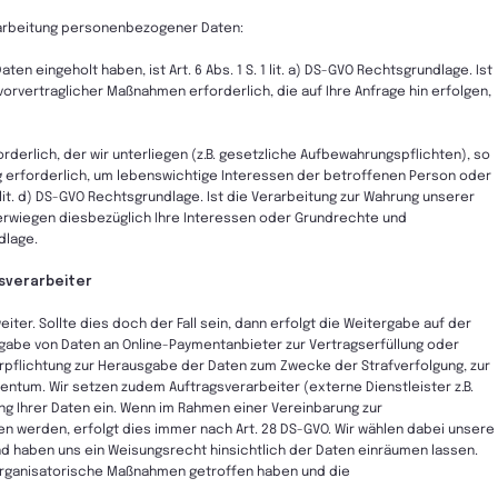
rarbeitung personenbezogener Daten:
n eingeholt haben, ist Art. 6 Abs. 1 S. 1 lit. a) DS-GVO Rechtsgrundlage. Ist
vorvertraglicher Maßnahmen erforderlich, die auf Ihre Anfrage hin erfolgen,
forderlich, der wir unterliegen (z.B. gesetzliche Aufbewahrungspflichten), so
itung erforderlich, um lebenswichtige Interessen der betroffenen Person oder
1 lit. d) DS-GVO Rechtsgrundlage. Ist die Verarbeitung zur Wahrung unserer
berwiegen diesbezüglich Ihre Interessen oder Grundrechte und
ndlage.
sverarbeiter
eiter. Sollte dies doch der Fall sein, dann erfolgt die Weitergabe auf der
rgabe von Daten an Online-Paymentanbieter zur Vertragserfüllung oder
rpflichtung zur Herausgabe der Daten zum Zwecke der Strafverfolgung, zur
ntum. Wir setzen zudem Auftragsverarbeiter (externe Dienstleister z.B.
g Ihrer Daten ein. Wenn im Rahmen einer Vereinbarung zur
n werden, erfolgt dies immer nach Art. 28 DS-GVO. Wir wählen dabei unsere
und haben uns ein Weisungsrecht hinsichtlich der Daten einräumen lassen.
rganisatorische Maßnahmen getroffen haben und die