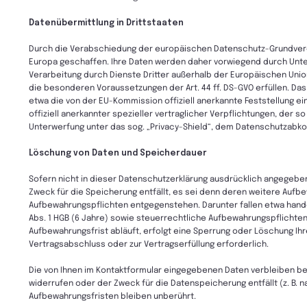
Datenübermittlung in Drittstaaten
Durch die Verabschiedung der europäischen Datenschutz-Grundveror
Europa geschaffen. Ihre Daten werden daher vorwiegend durch Unter
Verarbeitung durch Dienste Dritter außerhalb der Europäischen Uni
die besonderen Voraussetzungen der Art. 44 ff. DS-GVO erfüllen. Da
etwa die von der EU-Kommission offiziell anerkannte Feststellung
offiziell anerkannter spezieller vertraglicher Verpflichtungen, der 
Unterwerfung unter das sog. „Privacy-Shield“, dem Datenschutzab
Löschung von Daten und Speicherdauer
Sofern nicht in dieser Datenschutzerklärung ausdrücklich angegeb
Zweck für die Speicherung entfällt, es sei denn deren weitere Auf
Aufbewahrungspflichten entgegenstehen. Darunter fallen etwa hand
Abs. 1 HGB (6 Jahre) sowie steuerrechtliche Aufbewahrungspflichten
Aufbewahrungsfrist abläuft, erfolgt eine Sperrung oder Löschung Ihre
Vertragsabschluss oder zur Vertragserfüllung erforderlich.
Die von Ihnen im Kontaktformular eingegebenen Daten verbleiben bei 
widerrufen oder der Zweck für die Datenspeicherung entfällt (z. B. 
Aufbewahrungsfristen bleiben unberührt.