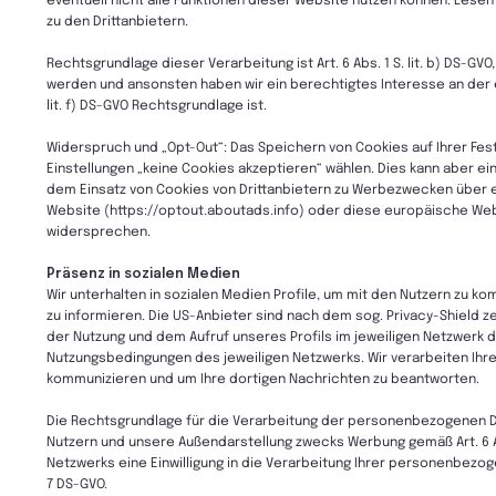
eventuell nicht alle Funktionen dieser Website nutzen können. Lese
zu den Drittanbietern.
Rechtsgrundlage dieser Verarbeitung ist Art. 6 Abs. 1 S. lit. b) DS-G
werden und ansonsten haben wir ein berechtigtes Interesse an der effe
lit. f) DS-GVO Rechtsgrundlage ist.
Widerspruch und „Opt-Out“: Das Speichern von Cookies auf Ihrer Fest
Einstellungen „keine Cookies akzeptieren“ wählen. Dies kann aber e
dem Einsatz von Cookies von Drittanbietern zu Werbezwecken über e
Website (https://optout.aboutads.info) oder diese europäische W
widersprechen.
Präsenz in sozialen Medien
Wir unterhalten in sozialen Medien Profile, um mit den Nutzern zu 
zu informieren. Die US-Anbieter sind nach dem sog. Privacy-Shield ze
der Nutzung und dem Aufruf unseres Profils im jeweiligen Netzwerk 
Nutzungsbedingungen des jeweiligen Netzwerks. Wir verarbeiten Ihre
kommunizieren und um Ihre dortigen Nachrichten zu beantworten.
Die Rechtsgrundlage für die Verarbeitung der personenbezogenen D
Nutzern und unsere Außendarstellung zwecks Werbung gemäß Art. 6 Abs
Netzwerks eine Einwilligung in die Verarbeitung Ihrer personenbezogene
7 DS-GVO.