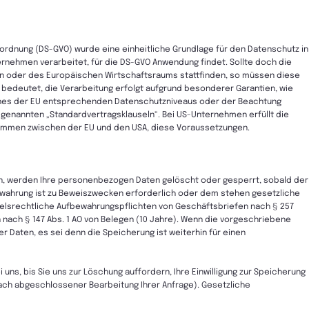
dnung (DS-GVO) wurde eine einheitliche Grundlage für den Datenschutz in
nehmen verarbeitet, für die DS-GVO Anwendung findet. Sollte doch die
on oder des Europäischen Wirtschaftsraums stattfinden, so müssen diese
s bedeutet, die Verarbeitung erfolgt aufgrund besonderer Garantien, wie
 eines der EU entsprechenden Datenschutzniveaus oder der Beachtung
so genannten „Standardvertragsklauseln“. Bei US-Unternehmen erfüllt die
kommen zwischen der EU und den USA, diese Voraussetzungen.
en, werden Ihre personenbezogen Daten gelöscht oder gesperrt, sobald der
bewahrung ist zu Beweiszwecken erforderlich oder dem stehen gesetzliche
elsrechtliche Aufbewahrungspflichten von Geschäftsbriefen nach § 257
 nach § 147 Abs. 1 AO von Belegen (10 Jahre). Wenn die vorgeschriebene
r Daten, es sei denn die Speicherung ist weiterhin für einen
uns, bis Sie uns zur Löschung auffordern, Ihre Einwilligung zur Speicherung
nach abgeschlossener Bearbeitung Ihrer Anfrage). Gesetzliche