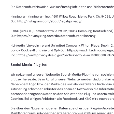
Die Datenschutzhinweise, Auskunftsmöglichkeiten und Widerspruchmög
• Instagram (Instagram Inc., 1601 Willow Road, Menlo Park, CA, 94025,
Out: http://instagram.com/about/legal/privacy/.
• XING (XING AG, Dammtorstraße 29-32, 20354 Hamburg, Deutschland)
Out: https://privacy.xing.com/de/datenschutzerklaerung.
• LinkedIn (LinkedIn Ireland Unlimited Company, Wilton Place, Dublin 2
policy, Cookie-Richtlinie und Opt-Out: https://www.linkedin.com/legal
Inc.: https://www.privacyshield.gov/participant?id=a2zt0000000L0UZ
Social-Media-Plug-ins
Wir setzen auf unserer Webseite Social-Media-Plug-ins von sozialen 
c’t bzw. heise.de. Beim Abruf unserer Website werden dadurch kein
Neben dem Logo bzw. der Marke des sozialen Netzwerks finden Sie ein
Aktivierung erhält der Anbieter des sozialen Netzwerks die Informat
personenbezogenen Daten an den Anbieter des Plug-ins übermittelt 
Cookies. Bei einigen Anbietern wie Facebook und XING wird nach der
Die über den Nutzer erhobenen Daten speichert der Plug-in-Anbiete
Marktforschung und/oder bedarfsgerechten Gestaltung seiner Websi