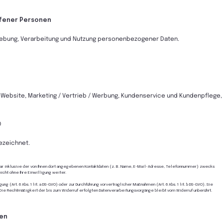
ffener Personen
rhebung, Verarbeitung und Nutzung personenbezogener Daten.
 Website, Marketing / Vertrieb / Werbung, Kundenservice und Kundenpflege,
O
ezeichnet.
ar inklusive der von Ihnen dort angegebenen Kontaktdaten (z. B. Name, E-Mail-Adresse, Telefonnummer) zwecks
icht ohne Ihre Einwilligung weiter.
g (Art. 6 Abs. 1 lit. a DS-GVO) oder zur Durchführung vorvertraglicher Maßnahmen (Art. 6 Abs. 1 lit. b DS-GVO). Sie
. Die Rechtmäßigkeit der bis zum Widerruf erfolgten Datenverarbeitungsvorgänge bleibt vom Widerruf unberührt.
ten