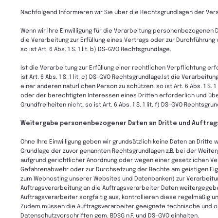
Nachfolgend Informieren wir Sie über die Rechtsgrundlagen der Ve
Wenn wir Ihre Einwilligung für die Verarbeitung personenbezogenen Date
die Verarbeitung zur Erfüllung eines Vertrags oder zur Durchführung 
so ist Art. 6 Abs. 1 S. 1 lit. b) DS-GVO Rechtsgrundlage.
Ist die Verarbeitung zur Erfüllung einer rechtlichen Verpflichtung er
ist Art. 6 Abs. 1 S. 1 lit. c) DS-GVO Rechtsgrundlage.Ist die Verarbe
einer anderen natürlichen Person zu schützen, so ist Art. 6 Abs. 1 S. 
oder der berechtigten Interessen eines Dritten erforderlich und ü
Grundfreiheiten nicht, so ist Art. 6 Abs. 1 S. 1 lit. f) DS-GVO Rechtsgru
Weitergabe personenbezogener Daten an Dritte und Auftrag
Ohne Ihre Einwilligung geben wir grundsätzlich keine Daten an Dritte w
Grundlage der zuvor genannten Rechtsgrundlagen z.B. bei der Weite
aufgrund gerichtlicher Anordnung oder wegen einer gesetzlichen Ve
Gefahrenabwehr oder zur Durchsetzung der Rechte am geistigen Eige
zum Webhosting unserer Websites und Datenbanken) zur Verarbeitun
Auftragsverarbeitung an die Auftragsverarbeiter Daten weitergegebe
Auftragsverarbeiter sorgfältig aus, kontrollieren diese regelmäßig 
Zudem müssen die Auftragsverarbeiter geeignete technische und o
Datenschutzvorschriften gem. BDSG n.F. und DS-GVO einhalten.