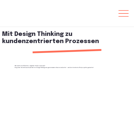
Mit Design Thinking zu
kundenzentrierten Prozessen
Wie sieht ein effizienter, digitaler Prüfprozess aus?
Ein großer Verkehrsverbund hat mit Design Thinking eine gemeinsame Vision erarbeitet – und drei konkrete Pilotprojekte gestartet.