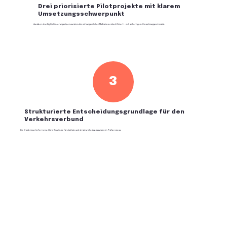
Drei priorisierte Pilotprojekte mit klarem
Umsetzungsschwerpunkt
Aus über dreißig Optimierungsideen wurden die wirkungsvollsten Maßnahmen identifiziert – mit sofortigem Umsetzungspotenzial.
3
Strukturierte Entscheidungsgrundlage für den
Verkehrsverbund
Die Ergebnisse liefern eine klare Roadmap für digitale und strukturelle Anpassungen im Prüfprozess.