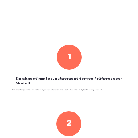
1
Ein abgestimmtes, nutzerzentriertes Prüfprozess-
Modell
Prüfer:innen, Fahrgäste und der Verbund haben ein gemeinsames Verständnis für den idealen Ablauf und die wichtigsten Anforderungen entwickelt.
2